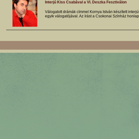
Interjú Kiss Csabával a VI. Deszka Fesztiválon
Válogatott drámák címmel Kornya István készített interj
egyik válogatójával. Az írást a Csokonai Színház honlap