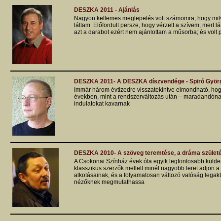
DESZKA 2011 - Ajánlás
Nagyon kellemes meglepetés volt számomra, hogy milye
láttam. Előfordult persze, hogy vérzett a szívem, mert 
azt a darabot ezért nem ajánlottam a műsorba; és volt pé
DESZKA 2011- A DESZKA díszvendége - Spiró Györ
Immár három évtizedre visszatekintve elmondható, hogy
években, mint a rendszerváltozás után – maradandónak 
indulatokat kavarnak
DESZKA 2010- A szöveg teremtése, a dráma szület
A Csokonai Színház évek óta egyik legfontosabb külde
klasszikus szerzők mellett minél nagyobb teret adjon a
alkotásainak, és a folyamatosan változó valóság legak
nézőknek megmutathassa