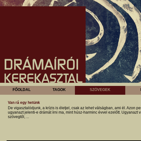
FŐOLDAL
TAGOK
SZÖVEGEK
Van rá egy hetünk
De vigasztalódjunk, a krízis is életjel, csak az lehet válságban, ami él. Azon
ugyanazt jelenti-e drámát írni ma, mint húsz-harminc évvel ezelőtt. Ugyanazt v
szövegtől, ...