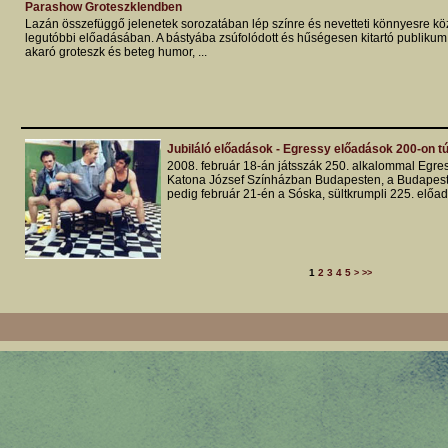
Parashow Groteszklendben
Lazán összefüggő jelenetek sorozatában lép színre és nevetteti könnyesre köz
legutóbbi előadásában. A bástyába zsúfolódott és hűségesen kitartó publikum
akaró groteszk és beteg humor, ...
Jubiláló előadások - Egressy előadások 200-on tú
2008. február 18-án játsszák 250. alkalommal Egres
Katona József Színházban Budapesten, a Budapest
pedig február 21-én a Sóska, sültkrumpli 225. előad
1
2
3
4
5
>
>>