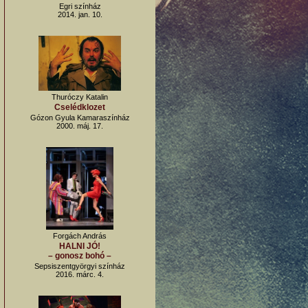
Egri színház
2014. jan. 10.
Thuróczy Katalin
Cselédklozet
Gózon Gyula Kamaraszínház
2000. máj. 17.
Forgách András
HALNI JÓ!
– gonosz bohó –
Sepsiszentgyörgyi színház
2016. márc. 4.