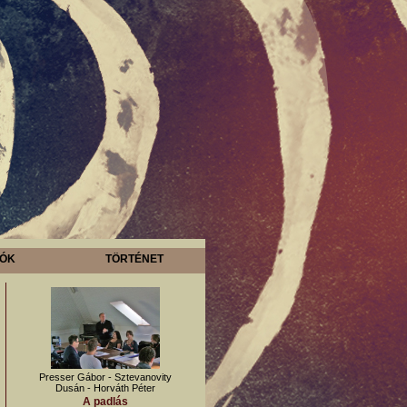
ÓK
TÖRTÉNET
Presser Gábor - Sztevanovity
Dusán - Horváth Péter
A padlás