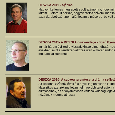
DESZKA 2011 - Ajánlás
Nagyon kellemes meglepetés volt számomra, hogy milye
láttam. Előfordult persze, hogy vérzett a szívem, mert 
azt a darabot ezért nem ajánlottam a műsorba; és volt pé
DESZKA 2011- A DESZKA díszvendége - Spiró Györ
Immár három évtizedre visszatekintve elmondható, hogy
években, mint a rendszerváltozás után – maradandónak 
indulatokat kavarnak
DESZKA 2010- A szöveg teremtése, a dráma szület
A Csokonai Színház évek óta egyik legfontosabb külde
klasszikus szerzők mellett minél nagyobb teret adjon a
alkotásainak, és a folyamatosan változó valóság legak
nézőknek megmutathassa