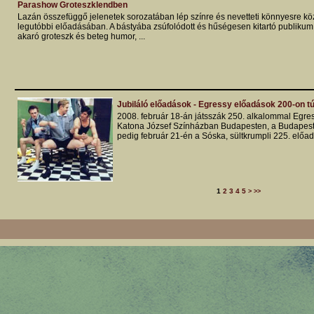
Parashow Groteszklendben
Lazán összefüggő jelenetek sorozatában lép színre és nevetteti könnyesre köz
legutóbbi előadásában. A bástyába zsúfolódott és hűségesen kitartó publikum
akaró groteszk és beteg humor, ...
Jubiláló előadások - Egressy előadások 200-on tú
2008. február 18-án játsszák 250. alkalommal Egres
Katona József Színházban Budapesten, a Budapest
pedig február 21-én a Sóska, sültkrumpli 225. előad
1
2
3
4
5
>
>>