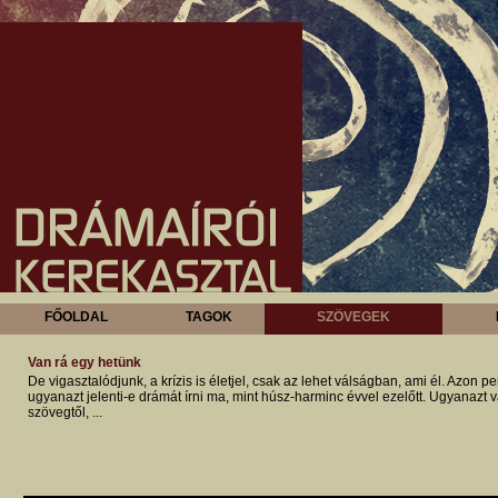
FŐOLDAL
TAGOK
SZÖVEGEK
Van rá egy hetünk
De vigasztalódjunk, a krízis is életjel, csak az lehet válságban, ami él. Azon
ugyanazt jelenti-e drámát írni ma, mint húsz-harminc évvel ezelőtt. Ugyanazt v
szövegtől, ...