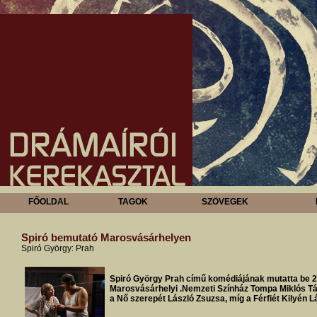
FŐOLDAL
TAGOK
SZÖVEGEK
Spiró bemutató Marosvásárhelyen
Spiró György: Prah
Spiró György Prah című komédiájának mutatta be 
Marosvásárhelyi .Nemzeti Színház Tompa Miklós Tá
a Nő szerepét László Zsuzsa, míg a Férfiét Kilyén Lá