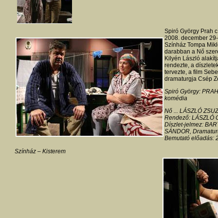
Spiró György Prah 
2008. december 29-
Színház Tompa Mikló
darabban a Nő szere
Kilyén László alakí
rendezte, a díszlete
tervezte, a film Se
dramaturgja Csép Zo
Spiró György: PRA
komédia
Nő ... LÁSZLÓ ZSUZ
Rendező: LÁSZLÓ
Díszlet-jelmez: BA
SÁNDOR, Dramatur
Bemutató előadás: 
Színház – Kisterem